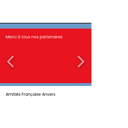
Merci à tous nos partenaires
Amitiés Française Anvers
aslb numéro
0751.533.927
Qui sommes nous
Contactez-nous
Nos partenaires