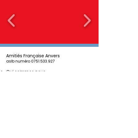
Amitiés Française Anvers
aslb numéro
0751.533.927
Qui sommes nous
Contactez-nous
Nos partenaires
Suivez-nous: